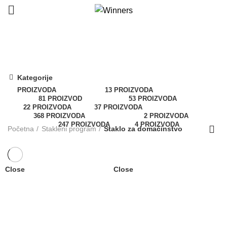
Staklo za domaćinstvo
Kategorije
All
PROIZVODA
Domaćinstvo
13 PROIZVODA
BOHEMIA
81 PROIZVOD
Hotelijerstvo
53 PROIZVODA
Indija
22 PROIZVODA
Inox
37 PROIZVODA
Porcelan
368 PROIZVODA
Slavski Program
2 PROIZVODA
Stakleni Program
247 PROIZVODA
Vaze
4 PROIZVODA
Početna
Stakleni program
Staklo za domaćinstvo
Close
Close