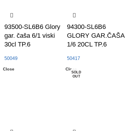
93500-SL6B6 Glory
94300-SL6B6
gar. čaša 6/1 viski
GLORY GAR.ČAŠA
30cl TP.6
1/6 20CL TP.6
50049
50417
Close
Close
SOLD
SOLD
OUT
OUT