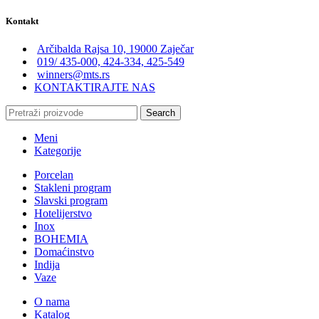
Kontakt
Arčibalda Rajsa 10, 19000 Zaječar
019/ 435-000, 424-334, 425-549
winners@mts.rs
KONTAKTIRAJTE NAS
Search
Meni
Kategorije
Porcelan
Stakleni program
Slavski program
Hotelijerstvo
Inox
BOHEMIA
Domaćinstvo
Indija
Vaze
O nama
Katalog