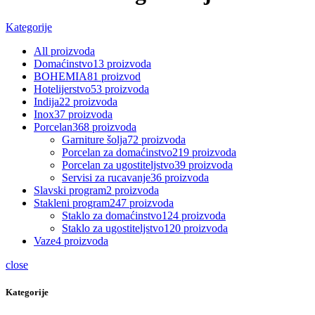
Kategorije
All
proizvoda
Domaćinstvo
13 proizvoda
BOHEMIA
81 proizvod
Hotelijerstvo
53 proizvoda
Indija
22 proizvoda
Inox
37 proizvoda
Porcelan
368 proizvoda
Garniture šolja
72 proizvoda
Porcelan za domaćinstvo
219 proizvoda
Porcelan za ugostiteljstvo
39 proizvoda
Servisi za rucavanje
36 proizvoda
Slavski program
2 proizvoda
Stakleni program
247 proizvoda
Staklo za domaćinstvo
124 proizvoda
Staklo za ugostiteljstvo
120 proizvoda
Vaze
4 proizvoda
close
Kategorije