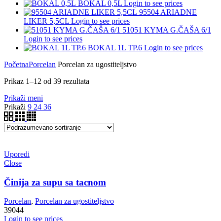
BOKAL 0,5L
Login to see prices
95504 ARIADNE
LIKER 5,5CL
Login to see prices
51051 KYMA G.ČAŠA 6/1
Login to see prices
BOKAL 1L TP.6
Login to see prices
Početna
Porcelan
Porcelan za ugostiteljstvo
Prikaz 1–12 od 39 rezultata
Prikaži meni
Prikaži
9
24
36
Uporedi
Close
Činija za supu sa tacnom
Porcelan
,
Porcelan za ugostiteljstvo
39044
Login to see prices