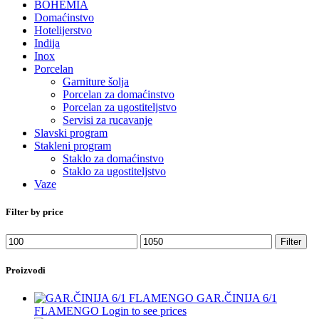
BOHEMIA
Domaćinstvo
Hotelijerstvo
Indija
Inox
Porcelan
Garniture šolja
Porcelan za domaćinstvo
Porcelan za ugostiteljstvo
Servisi za rucavanje
Slavski program
Stakleni program
Staklo za domaćinstvo
Staklo za ugostiteljstvo
Vaze
Filter by price
Minimalna
Maksimalna
Filter
cena
cena
Proizvodi
GAR.ČINIJA 6/1
FLAMENGO
Login to see prices