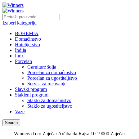
Izaberi kategoriju
BOHEMIA
Domaćinstvo
Hotelijerstvo
Indija
Inox
Porcelan
Garniture šolja
Porcelan za domaćinstvo
Porcelan za ugostiteljstvo
Servisi za rucavanje
Slavski program
Stakleni program
Staklo za domaćinstvo
Staklo za ugostiteljstvo
Vaze
Search
Winners d.o.o Zaječar Arčibalda Rajsa 10 19000 Zaječar