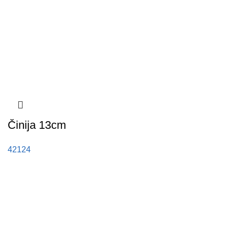
Činija 13cm
42124