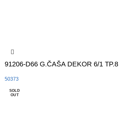
91206-D66 G.ČAŠA DEKOR 6/1 TP.8
50373
SOLD
SOLD
OUT
OUT