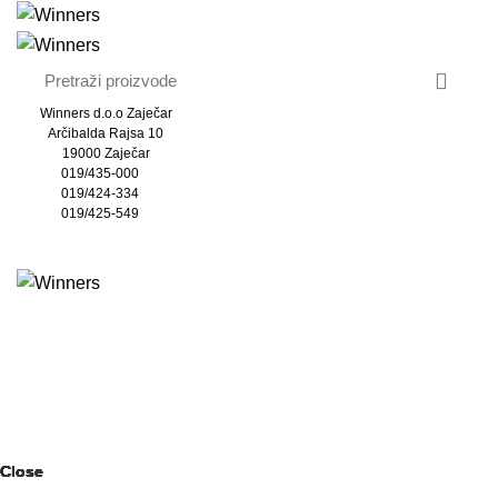
Winners d.o.o Zaječar
Arčibalda Rajsa 10
19000 Zaječar
019/435-000
019/424-334
019/425-549
Pregledaj kategorije
O Nama
Katalog
Partneri
Kontakt
KONTAKTIRAJTE NAS
Close
Close
Close
Close
Close
Close
Close
Close