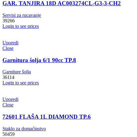
GAR. TANJIRA 18D AC003274CL-G3-3-CH2
Servisi za rucavanje
39266
Login to see prices
Uporedi
Close
Garnitura šolja 6/1 90cc TP.8
Garniture šolja
36114
Login to see prices
Uporedi
Close
72601 FLAŠA 1L DIAMOND TP.6
Staklo za domaćinstvo
50459