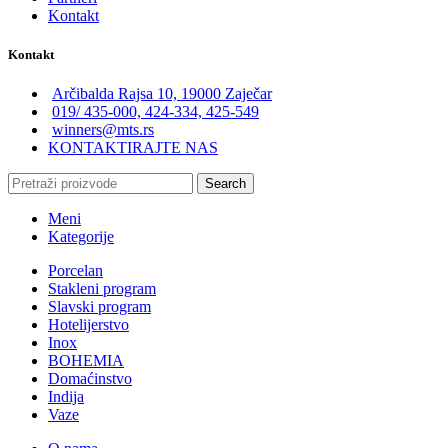
Kontakt
Kontakt
Arčibalda Rajsa 10, 19000 Zaječar
019/ 435-000, 424-334, 425-549
winners@mts.rs
KONTAKTIRAJTE NAS
Search
Meni
Kategorije
Porcelan
Stakleni program
Slavski program
Hotelijerstvo
Inox
BOHEMIA
Domaćinstvo
Indija
Vaze