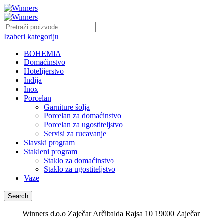
Izaberi kategoriju
BOHEMIA
Domaćinstvo
Hotelijerstvo
Indija
Inox
Porcelan
Garniture šolja
Porcelan za domaćinstvo
Porcelan za ugostiteljstvo
Servisi za rucavanje
Slavski program
Stakleni program
Staklo za domaćinstvo
Staklo za ugostiteljstvo
Vaze
Search
Winners d.o.o Zaječar Arčibalda Rajsa 10 19000 Zaječar