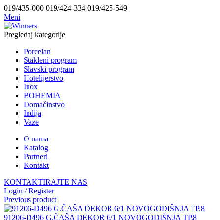
019/435-000 019/424-334 019/425-549
Meni
Pregledaj kategorije
Porcelan
Stakleni program
Slavski program
Hotelijerstvo
Inox
BOHEMIA
Domaćinstvo
Indija
Vaze
O nama
Katalog
Partneri
Kontakt
KONTAKTIRAJTE NAS
Login / Register
Previous product
91206-D496 G.ČAŠA DEKOR 6/1 NOVOGODIŠNJA TP.8