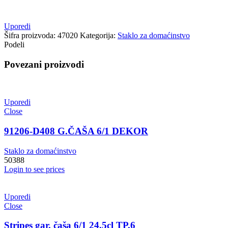
Uporedi
Šifra proizvoda:
47020
Kategorija:
Staklo za domaćinstvo
Podeli
Povezani proizvodi
Uporedi
Close
91206-D408 G.ČAŠA 6/1 DEKOR
Staklo za domaćinstvo
50388
Login to see prices
Uporedi
Close
Stripes gar. čaša 6/1 24,5cl TP.6