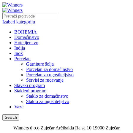
Izaberi kategoriju
BOHEMIA
Domaćinstvo
Hotelijerstvo
Indija
Inox
Porcelan
Garniture šolja
Porcelan za domaćinstvo
Porcelan za ugostiteljstvo
Servisi za rucavanje
Slavski program
Stakleni program
Staklo za domaćinstvo
Staklo za ugostiteljstvo
Vaze
Search
Winners d.o.o Zaječar Arčibalda Rajsa 10 19000 Zaječar