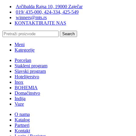
Arčibalda Rajsa 10, 19000 Zaječar
019/ 435-000, 424-334, 425-549
winners@mts.rs
KONTAKTIRAJTE NAS
Search
Meni
Kategorije
Porcelan
Stakleni program
Slavski program
Hotelijerstvo
Inox
BOHEMIA
Domaćinstvo
Indija
Vaze
O nama
Katalog
Partneri
Kontakt