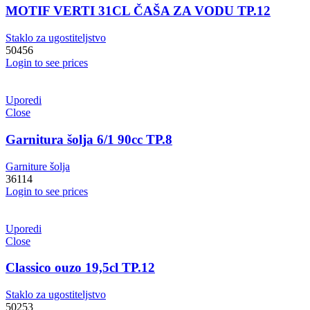
MOTIF VERTI 31CL ČAŠA ZA VODU TP.12
Staklo za ugostiteljstvo
50456
Login to see prices
Uporedi
Close
Garnitura šolja 6/1 90cc TP.8
Garniture šolja
36114
Login to see prices
Uporedi
Close
Classico ouzo 19,5cl TP.12
Staklo za ugostiteljstvo
50253