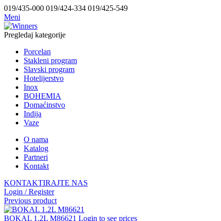
019/435-000 019/424-334 019/425-549
Meni
Pregledaj kategorije
Porcelan
Stakleni program
Slavski program
Hotelijerstvo
Inox
BOHEMIA
Domaćinstvo
Indija
Vaze
O nama
Katalog
Partneri
Kontakt
KONTAKTIRAJTE NAS
Login / Register
Previous product
BOKAL 1.2L M86621
Login to see prices