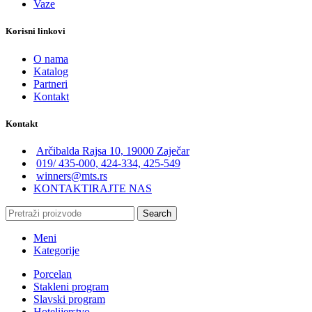
Vaze
Korisni linkovi
O nama
Katalog
Partneri
Kontakt
Kontakt
Arčibalda Rajsa 10, 19000 Zaječar
019/ 435-000, 424-334, 425-549
winners@mts.rs
KONTAKTIRAJTE NAS
Search
Meni
Kategorije
Porcelan
Stakleni program
Slavski program
Hotelijerstvo