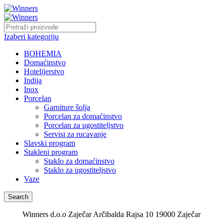
Izaberi kategoriju
BOHEMIA
Domaćinstvo
Hotelijerstvo
Indija
Inox
Porcelan
Garniture šolja
Porcelan za domaćinstvo
Porcelan za ugostiteljstvo
Servisi za rucavanje
Slavski program
Stakleni program
Staklo za domaćinstvo
Staklo za ugostiteljstvo
Vaze
Search
Winners d.o.o Zaječar Arčibalda Rajsa 10 19000 Zaječar