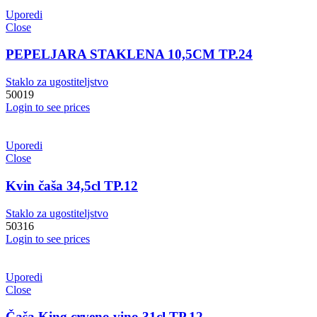
Uporedi
Close
PEPELJARA STAKLENA 10,5CM TP.24
Staklo za ugostiteljstvo
50019
Login to see prices
Uporedi
Close
Kvin čaša 34,5cl TP.12
Staklo za ugostiteljstvo
50316
Login to see prices
Uporedi
Close
Čaša King crveno vino 31cl TP.12