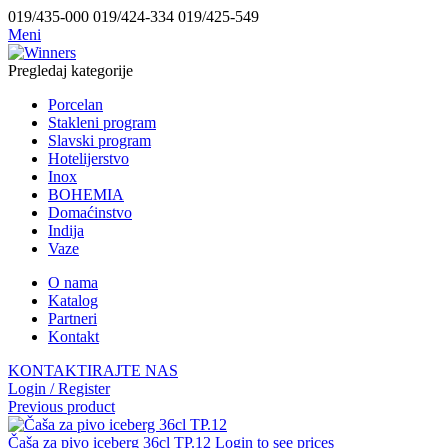
019/435-000 019/424-334 019/425-549
Meni
Pregledaj kategorije
Porcelan
Stakleni program
Slavski program
Hotelijerstvo
Inox
BOHEMIA
Domaćinstvo
Indija
Vaze
O nama
Katalog
Partneri
Kontakt
KONTAKTIRAJTE NAS
Login / Register
Previous product
Čaša za pivo iceberg 36cl TP.12
Login to see prices