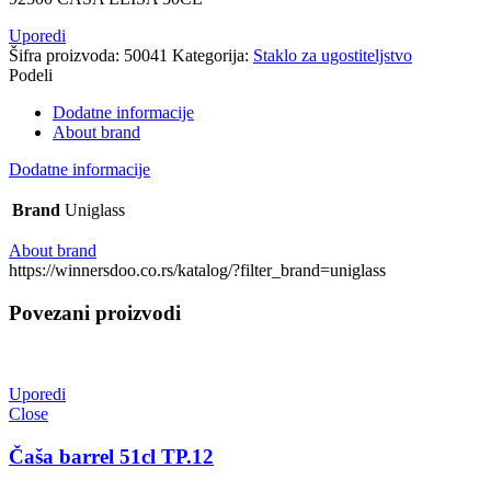
Uporedi
Šifra proizvoda:
50041
Kategorija:
Staklo za ugostiteljstvo
Podeli
Dodatne informacije
About brand
Dodatne informacije
Brand
Uniglass
About brand
https://winnersdoo.co.rs/katalog/?filter_brand=uniglass
Povezani proizvodi
Uporedi
Close
Čaša barrel 51cl TP.12