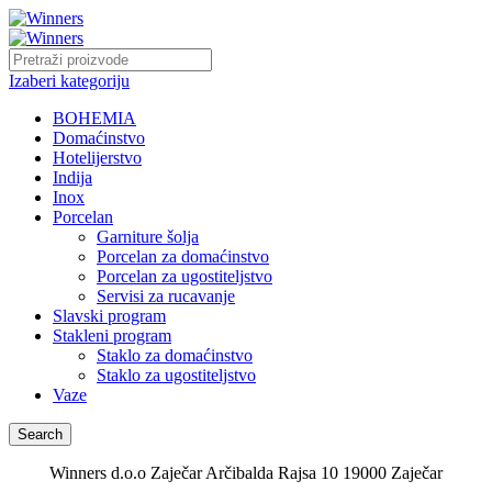
Izaberi kategoriju
BOHEMIA
Domaćinstvo
Hotelijerstvo
Indija
Inox
Porcelan
Garniture šolja
Porcelan za domaćinstvo
Porcelan za ugostiteljstvo
Servisi za rucavanje
Slavski program
Stakleni program
Staklo za domaćinstvo
Staklo za ugostiteljstvo
Vaze
Search
Winners d.o.o Zaječar Arčibalda Rajsa 10 19000 Zaječar