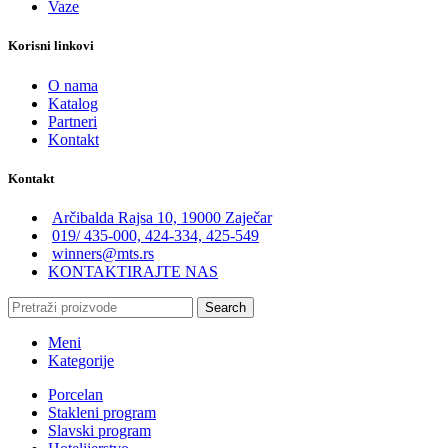
Vaze
Korisni linkovi
O nama
Katalog
Partneri
Kontakt
Kontakt
Arčibalda Rajsa 10, 19000 Zaječar
019/ 435-000, 424-334, 425-549
winners@mts.rs
KONTAKTIRAJTE NAS
Search
Meni
Kategorije
Porcelan
Stakleni program
Slavski program