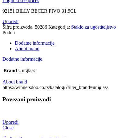
Login to see prices
92151 BILLY BECER PIVO 31,5CL
Uporedi
Šifra proizvoda:
50286
Kategorija:
Staklo za ugostiteljstvo
Podeli
Dodatne informacije
About brand
Dodatne informacije
Brand
Uniglass
About brand
https://winnersdoo.co.rs/katalog/?filter_brand=uniglass
Povezani proizvodi
Uporedi
Close