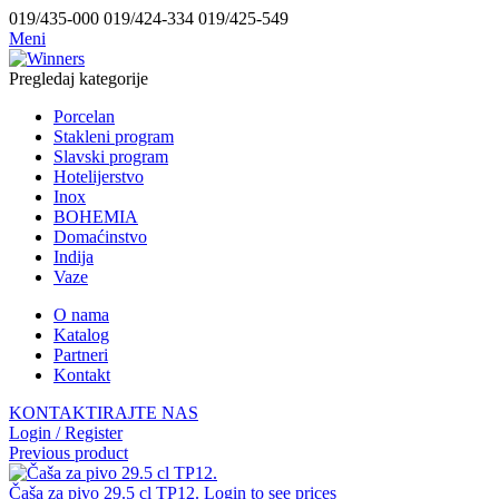
019/435-000 019/424-334 019/425-549
Meni
Pregledaj kategorije
Porcelan
Stakleni program
Slavski program
Hotelijerstvo
Inox
BOHEMIA
Domaćinstvo
Indija
Vaze
O nama
Katalog
Partneri
Kontakt
KONTAKTIRAJTE NAS
Login / Register
Previous product
Čaša za pivo 29.5 cl TP12.
Login to see prices