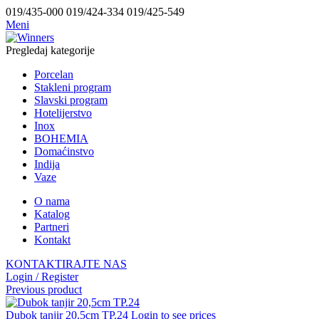
019/435-000 019/424-334 019/425-549
Meni
Pregledaj kategorije
Porcelan
Stakleni program
Slavski program
Hotelijerstvo
Inox
BOHEMIA
Domaćinstvo
Indija
Vaze
O nama
Katalog
Partneri
Kontakt
KONTAKTIRAJTE NAS
Login / Register
Previous product
Dubok tanjir 20,5cm TP.24
Login to see prices