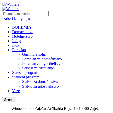
Izaberi kategoriju
BOHEMIA
Domaćinstvo
Hotelijerstvo
Indija
Inox
Porcelan
Garniture šolja
Porcelan za domaćinstvo
Porcelan za ugostiteljstvo
Servisi za rucavanje
Slavski program
Stakleni program
Staklo za domaćinstvo
Staklo za ugostiteljstvo
Vaze
Search
Winners d.o.o Zaječar Arčibalda Rajsa 10 19000 Zaječar