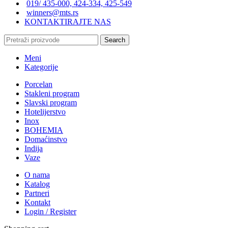
019/ 435-000, 424-334, 425-549
winners@mts.rs
KONTAKTIRAJTE NAS
Search
Meni
Kategorije
Porcelan
Stakleni program
Slavski program
Hotelijerstvo
Inox
BOHEMIA
Domaćinstvo
Indija
Vaze
O nama
Katalog
Partneri
Kontakt
Login / Register