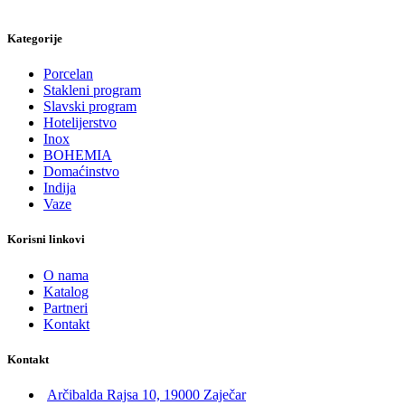
Kategorije
Porcelan
Stakleni program
Slavski program
Hotelijerstvo
Inox
BOHEMIA
Domaćinstvo
Indija
Vaze
Korisni linkovi
O nama
Katalog
Partneri
Kontakt
Kontakt
Arčibalda Rajsa 10, 19000 Zaječar