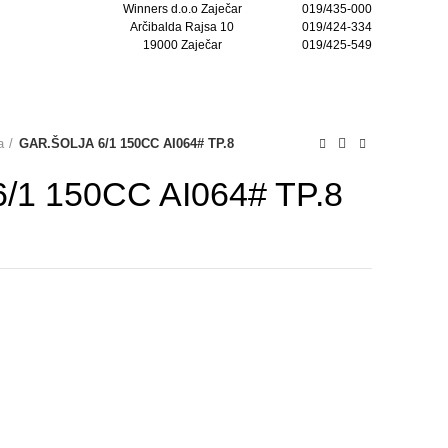
Winners d.o.o Zaječar
019/435-000
Arčibalda Rajsa 10
019/424-334
19000 Zaječar
019/425-549
KONTAKTIRAJTE NAS
a
GAR.ŠOLJA 6/1 150CC AI064# TP.8
/1 150CC AI064# TP.8