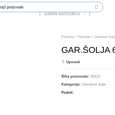
IZABERI KATEGORIJU
O Nama
Katalog
Partneri
Kontakt
Početna
Porcelan
Garniture šolj
GAR.ŠOLJA 6
Uporedi
Šifra proizvoda:
36112
Kategorija:
Garniture šolja
Podeli