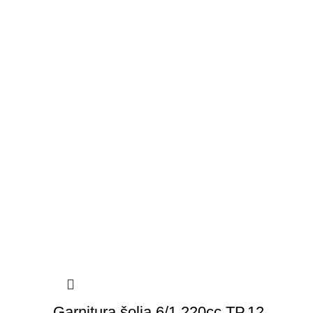
Garnitura šolja 6/1 220cc TP.12