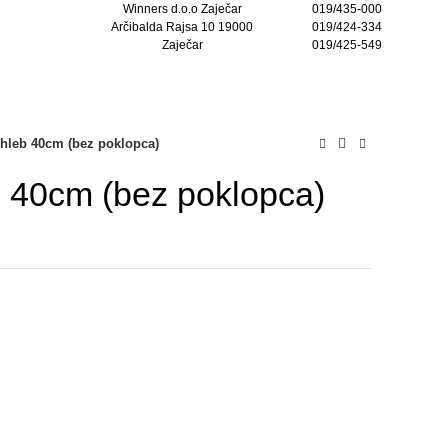
Winners d.o.o Zaječar
019/435-000
Arčibalda Rajsa 10 19000
019/424-334
Zaječar
019/425-549
KONTAKTIRAJTE NAS
 hleb 40cm (bez poklopca)
b 40cm (bez poklopca)