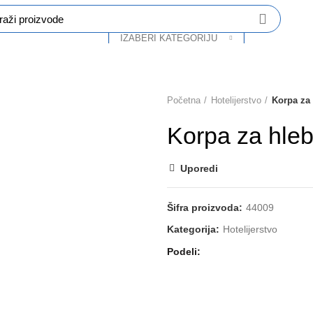
IZABERI KATEGORIJU
O Nama
Katalog
Partneri
Kontakt
Početna
Hotelijerstvo
Korpa za
Korpa za hle
Uporedi
Šifra proizvoda:
44009
Kategorija:
Hotelijerstvo
Podeli