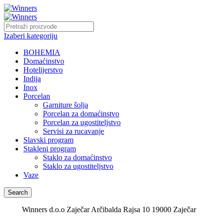
Izaberi kategoriju
BOHEMIA
Domaćinstvo
Hotelijerstvo
Indija
Inox
Porcelan
Garniture šolja
Porcelan za domaćinstvo
Porcelan za ugostiteljstvo
Servisi za rucavanje
Slavski program
Stakleni program
Staklo za domaćinstvo
Staklo za ugostiteljstvo
Vaze
Search
Winners d.o.o Zaječar Arčibalda Rajsa 10 19000 Zaječar