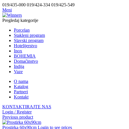
019/435-000 019/424-334 019/425-549
Meni
Pregledaj kategorije
Porcelan
Stakleni program
Slavski program
Hotelijerstvo
Inox
BOHEMIA
Domaćinstvo
Indija
Vaze
O nama
Katalog
Partneri
Kontakt
KONTAKTIRAJTE NAS
Login / Register
Previous product
Prostirka 60x90cm
Login to see prices