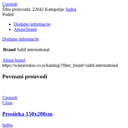
Uporedi
Šifra proizvoda:
22042
Kategorija:
Indija
Podeli
Dodatne informacije
About brand
Dodatne informacije
Brand
Sahil international
About brand
https://winnersdoo.co.rs/katalog/?filter_brand=sahil-international
Povezani proizvodi
Uporedi
Close
Prostirka 150x200cm
Indija