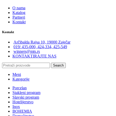
O nama
Katalog
Partneri
Kontakt
Kontakt
Arčibalda Rajsa 10, 19000 Zaječar
019/ 435-000, 424-334, 425-549
winners@mts.rs
KONTAKTIRAJTE NAS
Search
Meni
Kategorije
Porcelan
Stakleni program
Slavski program
Hotelijerstvo
Inox
BOHEMIA
Domaćinstvo