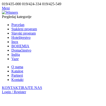
019/435-000 019/424-334 019/425-549
Meni
Pregledaj kategorije
Porcelan
Stakleni program
Slavski program
Hotelijerstvo
Inox
BOHEMIA
Domaćinstvo
Indija
Vaze
O nama
Katalog
Partneri
Kontakt
KONTAKTIRAJTE NAS
Login / Register