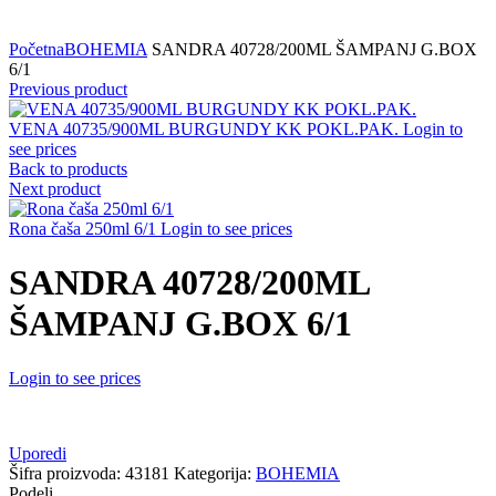
Click to zoom
Početna
BOHEMIA
SANDRA 40728/200ML ŠAMPANJ G.BOX
6/1
Previous product
VENA 40735/900ML BURGUNDY KK POKL.PAK.
Login to
see prices
Back to products
Next product
Rona čaša 250ml 6/1
Login to see prices
SANDRA 40728/200ML
ŠAMPANJ G.BOX 6/1
Login to see prices
Uporedi
Šifra proizvoda:
43181
Kategorija:
BOHEMIA
Podeli