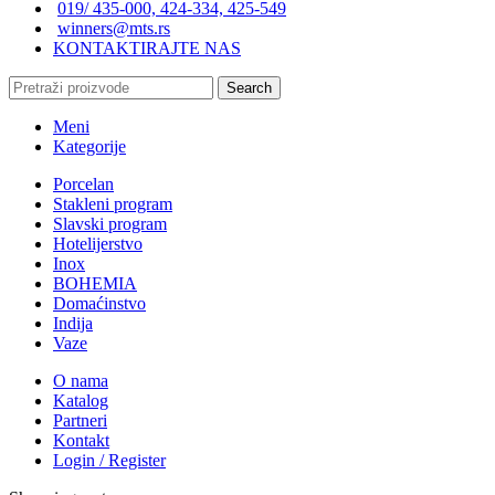
019/ 435-000, 424-334, 425-549
winners@mts.rs
KONTAKTIRAJTE NAS
Search
Meni
Kategorije
Porcelan
Stakleni program
Slavski program
Hotelijerstvo
Inox
BOHEMIA
Domaćinstvo
Indija
Vaze
O nama
Katalog
Partneri
Kontakt
Login / Register