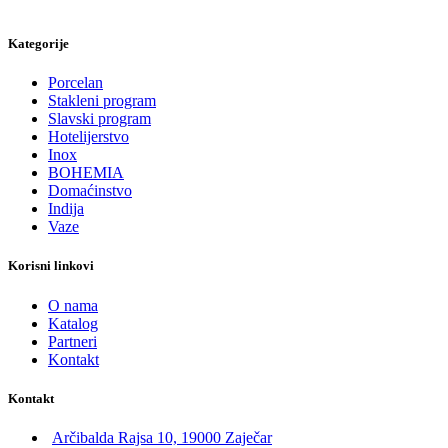
Kategorije
Porcelan
Stakleni program
Slavski program
Hotelijerstvo
Inox
BOHEMIA
Domaćinstvo
Indija
Vaze
Korisni linkovi
O nama
Katalog
Partneri
Kontakt
Kontakt
Arčibalda Rajsa 10, 19000 Zaječar