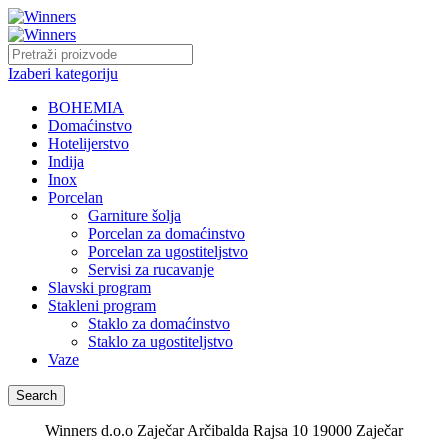
Izaberi kategoriju
BOHEMIA
Domaćinstvo
Hotelijerstvo
Indija
Inox
Porcelan
Garniture šolja
Porcelan za domaćinstvo
Porcelan za ugostiteljstvo
Servisi za rucavanje
Slavski program
Stakleni program
Staklo za domaćinstvo
Staklo za ugostiteljstvo
Vaze
Search
Winners d.o.o Zaječar Arčibalda Rajsa 10 19000 Zaječar