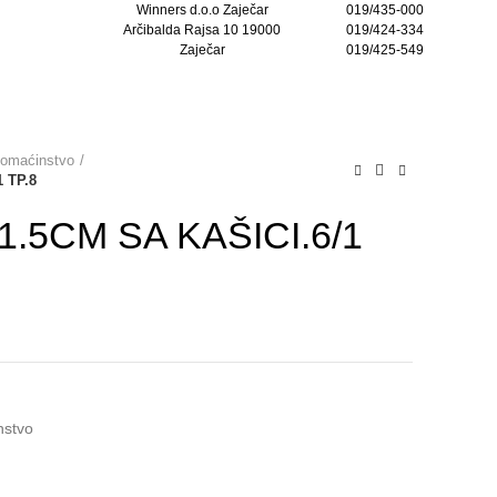
Winners d.o.o Zaječar
019/435-000
Arčibalda Rajsa 10 19000
019/424-334
Zaječar
019/425-549
KONTAKTIRAJTE NAS
domaćinstvo
 TP.8
1.5CM SA KAŠICI.6/1
nstvo