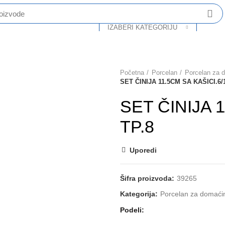
IZABERI KATEGORIJU
O Nama
Katalog
Partneri
Kontakt
Početna
Porcelan
Porcelan za 
SET ČINIJA 11.5CM SA KAŠICI.6/1
SET ČINIJA 1
TP.8
Uporedi
Šifra proizvoda:
39265
Kategorija:
Porcelan za domaći
Podeli