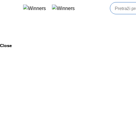
Pregledaj kategorije
Close
Close
Close
Close
Close
Close
Close
Close