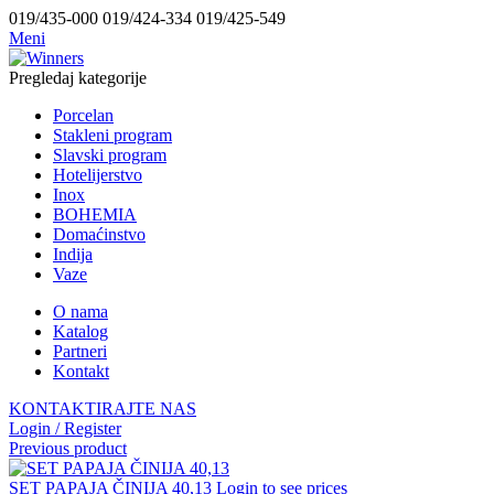
019/435-000 019/424-334 019/425-549
Meni
Pregledaj kategorije
Porcelan
Stakleni program
Slavski program
Hotelijerstvo
Inox
BOHEMIA
Domaćinstvo
Indija
Vaze
O nama
Katalog
Partneri
Kontakt
KONTAKTIRAJTE NAS
Login / Register
Previous product
SET PAPAJA ČINIJA 40,13
Login to see prices