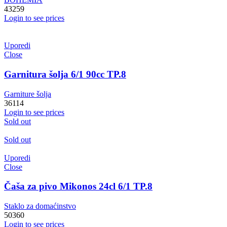
43259
Login to see prices
Uporedi
Close
Garnitura šolja 6/1 90cc TP.8
Garniture šolja
36114
Login to see prices
Sold out
Sold out
Uporedi
Close
Čaša za pivo Mikonos 24cl 6/1 TP.8
Staklo za domaćinstvo
50360
Login to see prices