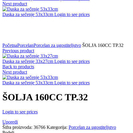
Next product
Daska za sečenje 53x33cm
Login to see prices
Click to zoom
Početna
Porcelan
Porcelan za ugostiteljstvo
ŠOLJA 160CC TP.32
Previous product
Daska za sečenje 33x27cm
Login to see prices
Back to products
Next product
Daska za sečenje 53x33cm
Login to see prices
ŠOLJA 160CC TP.32
Login to see prices
Uporedi
Šifra proizvoda:
36766
Kategorija:
Porcelan za ugostiteljstvo
Podeli