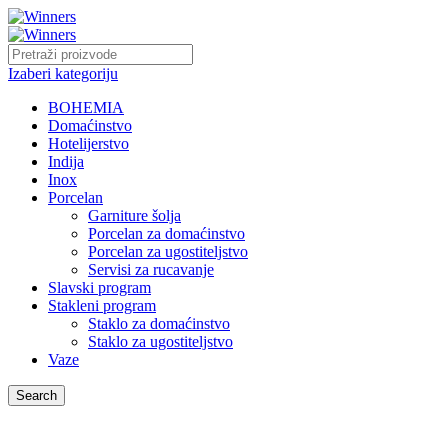
Izaberi kategoriju
BOHEMIA
Domaćinstvo
Hotelijerstvo
Indija
Inox
Porcelan
Garniture šolja
Porcelan za domaćinstvo
Porcelan za ugostiteljstvo
Servisi za rucavanje
Slavski program
Stakleni program
Staklo za domaćinstvo
Staklo za ugostiteljstvo
Vaze
Search