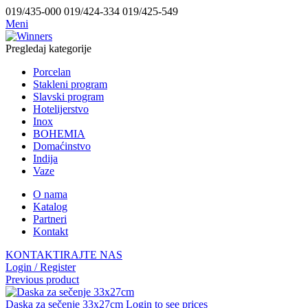
019/435-000 019/424-334 019/425-549
Meni
Pregledaj kategorije
Porcelan
Stakleni program
Slavski program
Hotelijerstvo
Inox
BOHEMIA
Domaćinstvo
Indija
Vaze
O nama
Katalog
Partneri
Kontakt
KONTAKTIRAJTE NAS
Login / Register
Previous product
Daska za sečenje 33x27cm
Login to see prices