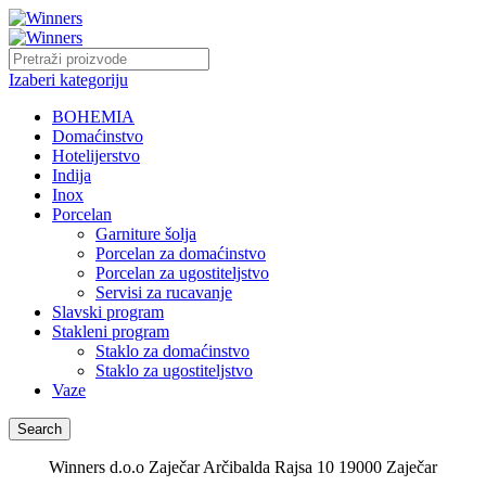
Izaberi kategoriju
BOHEMIA
Domaćinstvo
Hotelijerstvo
Indija
Inox
Porcelan
Garniture šolja
Porcelan za domaćinstvo
Porcelan za ugostiteljstvo
Servisi za rucavanje
Slavski program
Stakleni program
Staklo za domaćinstvo
Staklo za ugostiteljstvo
Vaze
Search
Winners d.o.o Zaječar Arčibalda Rajsa 10 19000 Zaječar