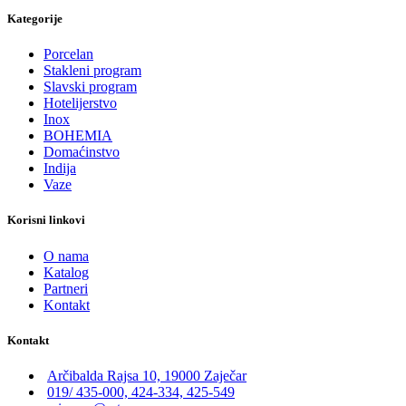
Kategorije
Porcelan
Stakleni program
Slavski program
Hotelijerstvo
Inox
BOHEMIA
Domaćinstvo
Indija
Vaze
Korisni linkovi
O nama
Katalog
Partneri
Kontakt
Kontakt
Arčibalda Rajsa 10, 19000 Zaječar
019/ 435-000, 424-334, 425-549