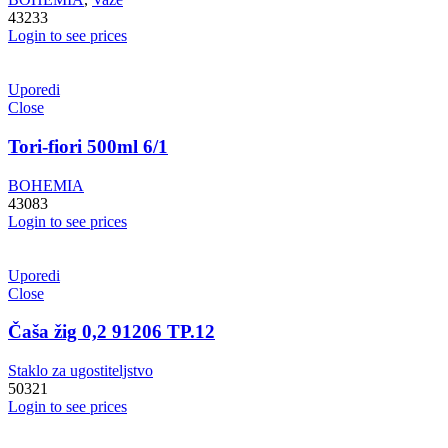
43233
Login to see prices
Uporedi
Close
Tori-fiori 500ml 6/1
BOHEMIA
43083
Login to see prices
Uporedi
Close
Čaša žig 0,2 91206 TP.12
Staklo za ugostiteljstvo
50321
Login to see prices