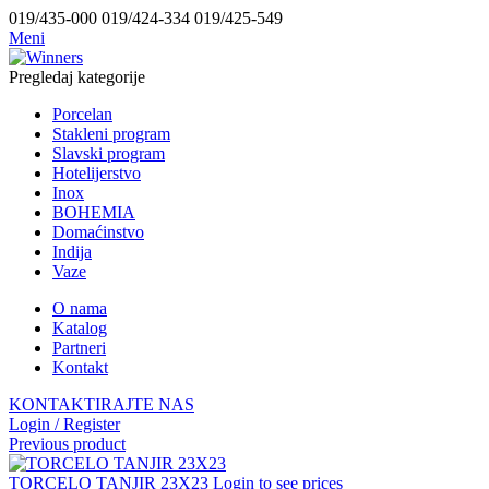
019/435-000 019/424-334 019/425-549
Meni
Pregledaj kategorije
Porcelan
Stakleni program
Slavski program
Hotelijerstvo
Inox
BOHEMIA
Domaćinstvo
Indija
Vaze
O nama
Katalog
Partneri
Kontakt
KONTAKTIRAJTE NAS
Login / Register
Previous product
TORCELO TANJIR 23X23
Login to see prices