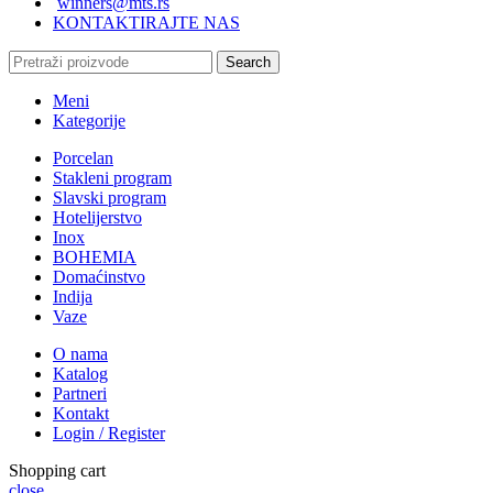
winners@mts.rs
KONTAKTIRAJTE NAS
Search
Meni
Kategorije
Porcelan
Stakleni program
Slavski program
Hotelijerstvo
Inox
BOHEMIA
Domaćinstvo
Indija
Vaze
O nama
Katalog
Partneri
Kontakt
Login / Register
Shopping cart
close