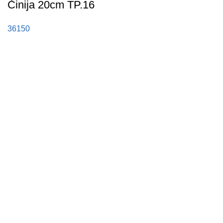
Činija 20cm TP.16
36150