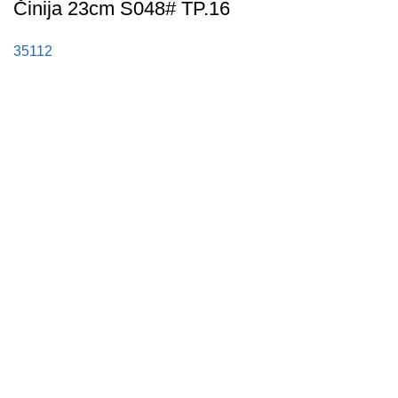
Činija 23cm S048# TP.16
35112