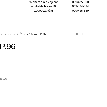
Winners d.o.o Zaječar
019/435-000
Arčibalda Rajsa 10
019/424-334
19000 Zaječar
019/425-549
KONTAKTIRAJTE NAS
domaćinstvo
Činija 10cm TP.96
TP.96
nstvo