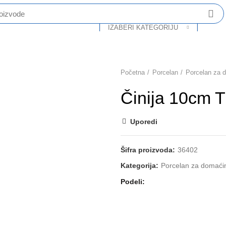
IZABERI KATEGORIJU
O Nama
Katalog
Partneri
Kontakt
Početna
Porcelan
Porcelan za 
Činija 10cm 
Uporedi
Šifra proizvoda:
36402
Kategorija:
Porcelan za domaći
Podeli