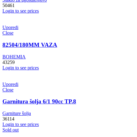
50461
Login to see prices
Uporedi
Close
82504/180MM VAZA
BOHEMIA
43259
Login to see prices
Uporedi
Close
Garnitura šolja 6/1 90cc TP.8
Garniture šolja
36114
Login to see prices
Sold out