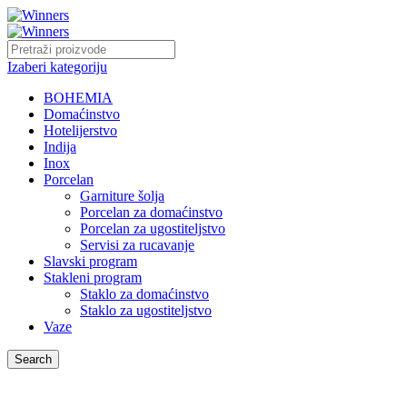
Izaberi kategoriju
BOHEMIA
Domaćinstvo
Hotelijerstvo
Indija
Inox
Porcelan
Garniture šolja
Porcelan za domaćinstvo
Porcelan za ugostiteljstvo
Servisi za rucavanje
Slavski program
Stakleni program
Staklo za domaćinstvo
Staklo za ugostiteljstvo
Vaze
Search