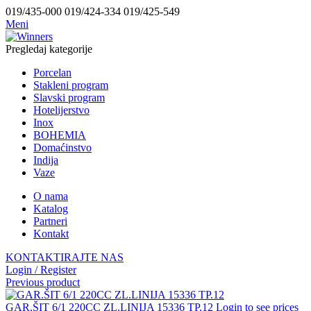
019/435-000 019/424-334 019/425-549
Meni
Pregledaj kategorije
Porcelan
Stakleni program
Slavski program
Hotelijerstvo
Inox
BOHEMIA
Domaćinstvo
Indija
Vaze
O nama
Katalog
Partneri
Kontakt
KONTAKTIRAJTE NAS
Login / Register
Previous product
GAR.ŠIT 6/1 220CC ZL.LINIJA 15336 TP.12
Login to see prices