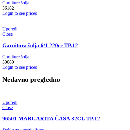
Garniture šolja
36182
Login to see prices
Uporedi
Close
Garnitura šolja 6/1 220cc TP.12
Garniture šolja
39089
Login to see prices
Nedavno pregledno
Uporedi
Close
96501 MARGARITA ČAŠA 32CL TP.12
Staklo za ugostiteljstvo