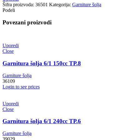
Šifra proizvoda:
36501
Kategorija:
Garniture šolja
Podeli
Povezani proizvodi
Uporedi
Close
Garnitura šolja 6/1 150cc TP.8
Garniture šolja
36109
Login to see prices
Uporedi
Close
Garnitura šolja 6/1 240cc TP.6
Garniture šolja
39029