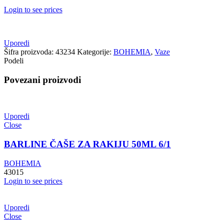
Login to see prices
Uporedi
Šifra proizvoda:
43234
Kategorije:
BOHEMIA
,
Vaze
Podeli
Povezani proizvodi
Uporedi
Close
BARLINE ČAŠE ZA RAKIJU 50ML 6/1
BOHEMIA
43015
Login to see prices
Uporedi
Close