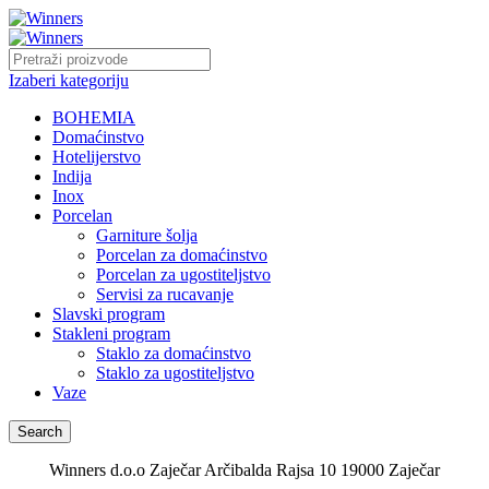
Izaberi kategoriju
BOHEMIA
Domaćinstvo
Hotelijerstvo
Indija
Inox
Porcelan
Garniture šolja
Porcelan za domaćinstvo
Porcelan za ugostiteljstvo
Servisi za rucavanje
Slavski program
Stakleni program
Staklo za domaćinstvo
Staklo za ugostiteljstvo
Vaze
Search
Winners d.o.o Zaječar Arčibalda Rajsa 10 19000 Zaječar