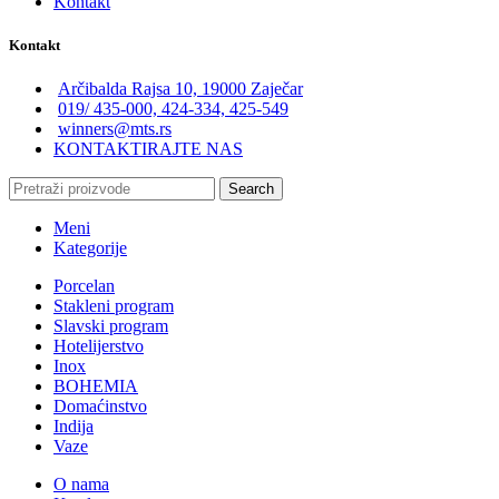
Kontakt
Kontakt
Arčibalda Rajsa 10, 19000 Zaječar
019/ 435-000, 424-334, 425-549
winners@mts.rs
KONTAKTIRAJTE NAS
Search
Meni
Kategorije
Porcelan
Stakleni program
Slavski program
Hotelijerstvo
Inox
BOHEMIA
Domaćinstvo
Indija
Vaze
O nama