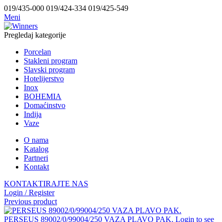
019/435-000 019/424-334 019/425-549
Meni
Pregledaj kategorije
Porcelan
Stakleni program
Slavski program
Hotelijerstvo
Inox
BOHEMIA
Domaćinstvo
Indija
Vaze
O nama
Katalog
Partneri
Kontakt
KONTAKTIRAJTE NAS
Login / Register
Previous product
PERSEUS 89002/0/99004/250 VAZA PLAVO PAK.
Login to see