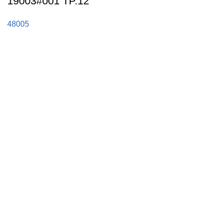
19003#001 TP.12
48005