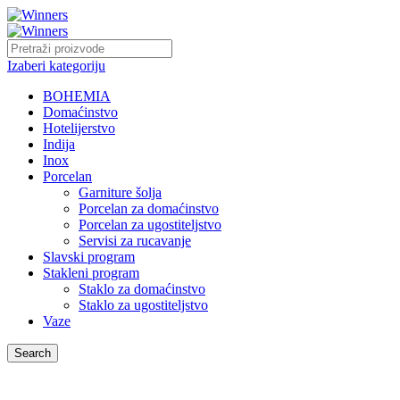
Izaberi kategoriju
BOHEMIA
Domaćinstvo
Hotelijerstvo
Indija
Inox
Porcelan
Garniture šolja
Porcelan za domaćinstvo
Porcelan za ugostiteljstvo
Servisi za rucavanje
Slavski program
Stakleni program
Staklo za domaćinstvo
Staklo za ugostiteljstvo
Vaze
Search