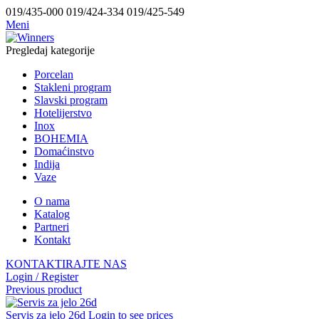
019/435-000 019/424-334 019/425-549
Meni
Pregledaj kategorije
Porcelan
Stakleni program
Slavski program
Hotelijerstvo
Inox
BOHEMIA
Domaćinstvo
Indija
Vaze
O nama
Katalog
Partneri
Kontakt
KONTAKTIRAJTE NAS
Login / Register
Previous product
Servis za jelo 26d
Login to see prices