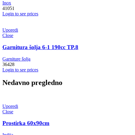
Inox
41051
Login to see prices
Uporedi
Close
Garnitura šolja 6-1 190cc TP.8
Garniture šolja
36428
Login to see prices
Nedavno pregledno
Uporedi
Close
Prostirka 60x90cm
Indija