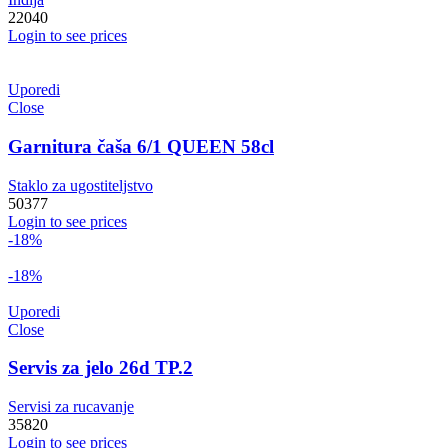
22040
Login to see prices
Uporedi
Close
Garnitura čaša 6/1 QUEEN 58cl
Staklo za ugostiteljstvo
50377
Login to see prices
-18%
-18%
Uporedi
Close
Servis za jelo 26d TP.2
Servisi za rucavanje
35820
Login to see prices