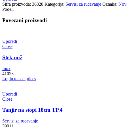
Šifra proizvoda:
36328
Kategorija:
Servisi za rucavanje
Oznaka:
Nova
Podeli
Povezani proizvodi
Uporedi
Close
Stek nož
Inox
41053
Login to see prices
Uporedi
Close
Tanjir na stopi 18cm TP.4
Servisi za rucavanje
39011