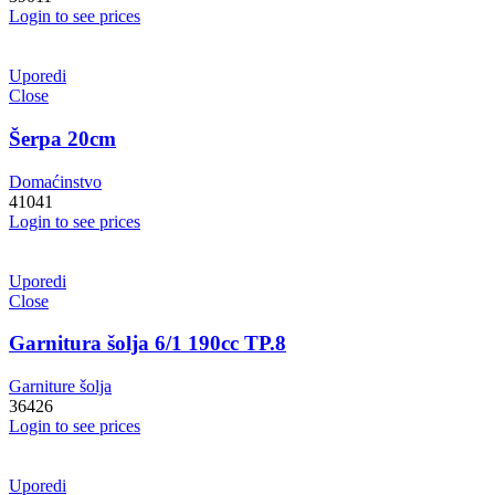
Login to see prices
Uporedi
Close
Šerpa 20cm
Domaćinstvo
41041
Login to see prices
Uporedi
Close
Garnitura šolja 6/1 190cc TP.8
Garniture šolja
36426
Login to see prices
Uporedi