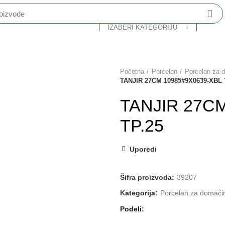
IZABERI KATEGORIJU
O Nama
Katalog
Partneri
Kontakt
Početna
Porcelan
Porcelan za 
TANJIR 27CM 10985#9X0639-XBL 
TANJIR 27C
TP.25
Uporedi
Šifra proizvoda:
39207
Kategorija:
Porcelan za domaći
Podeli