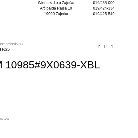
Winners d.o.o Zaječar
019/435-000
Arčibalda Rajsa 10
019/424-334
19000 Zaječar
019/425-549
KONTAKTIRAJTE NAS
domaćinstvo
TP.25
M 10985#9X0639-XBL
nstvo