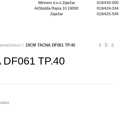
Winners d.o.o Zaječar
019/435-000
Arčibalda Rajsa 10 19000
019/424-334
Zaječar
019/425-549
KONTAKTIRAJTE NAS
domaćinstvo
19CM TACNA DF061 TP.40
DF061 TP.40
nstvo