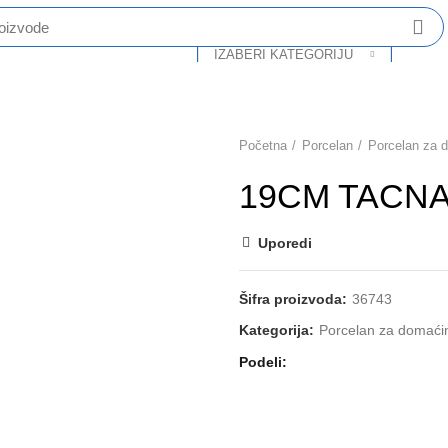
IZABERI KATEGORIJU
O Nama
Katalog
Partneri
Kontakt
Početna
Porcelan
Porcelan za 
19CM TACNA 
Uporedi
Šifra proizvoda:
36743
Kategorija:
Porcelan za domaći
Podeli