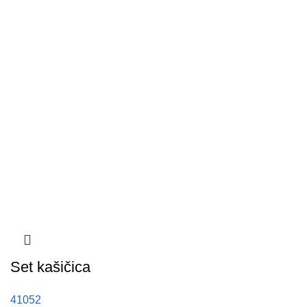
Set kašičica
41052